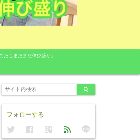
なたもまだまだ伸び盛り」
フォローする
line
twitter
facebook
google
feed