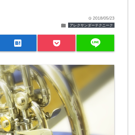
2018/05/23
time
folder
アレクサンダーテクニーク
line
hatenabookmark