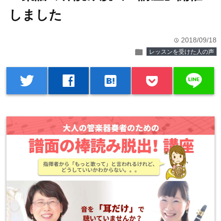
しました
2018/09/18
time
folder
レッスンを受けた人の声
line
twitter
facebook
hatenabookmark