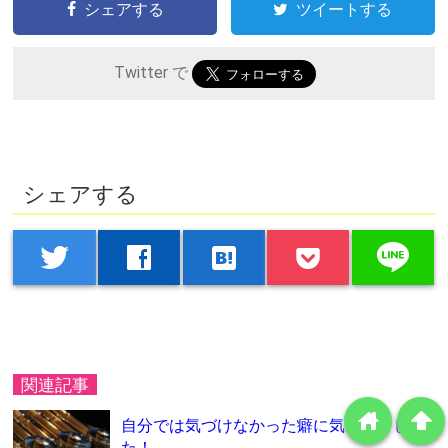
シェアする
ツイートする
Twitter で
シェアする
line
twitter
facebook
hatenabookmark
関連記事
home
arrowup
自分では気づけなかった癖に気づきまし
た！