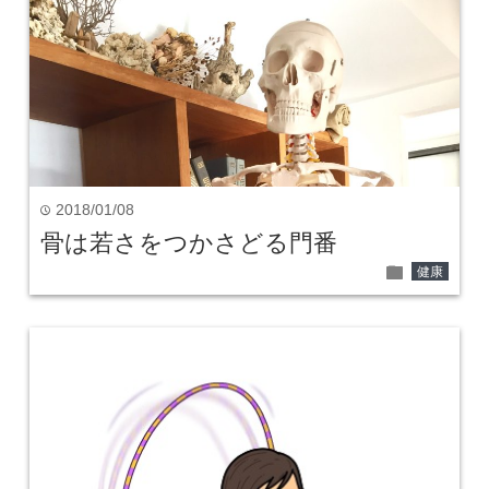
2018/01/08
time
骨は若さをつかさどる門番
folder
健康