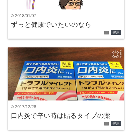
2018/01/07
time
ずっと健康でいたいのなら
folder
健康
2017/12/28
time
口内炎で辛い時は貼るタイプの薬
folder
健康