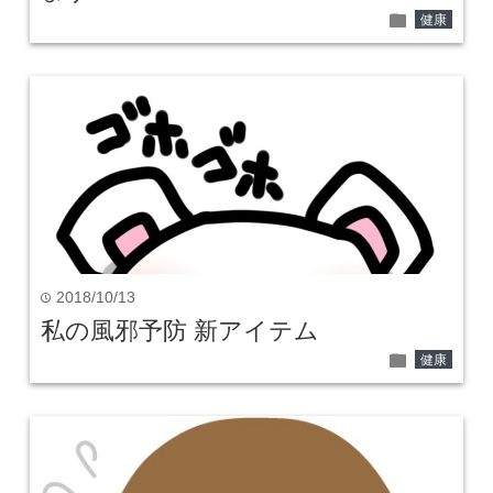
folder
健康
2018/10/13
time
私の風邪予防 新アイテム
folder
健康