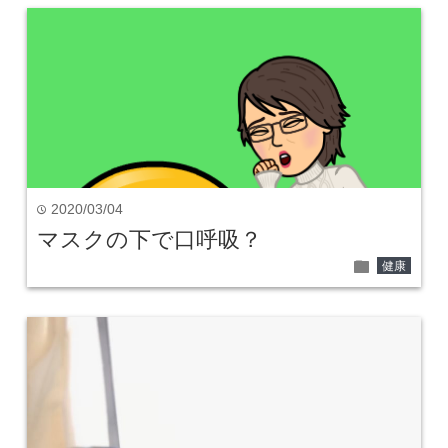
2020/03/04
time
マスクの下で口呼吸？
folder
健康