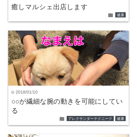
癒しマルシェ出店します
folder
健康
2018/01/10
time
○○が繊細な腕の動きを可能にしてい
る
folder
アレクサンダーテクニーク
健康