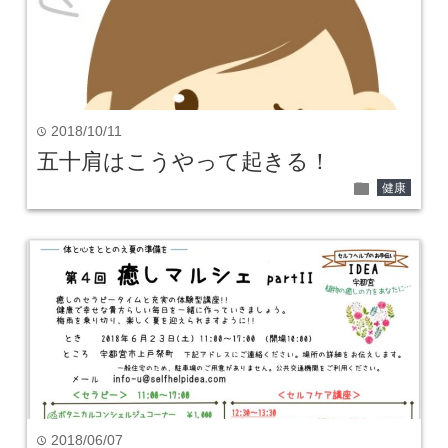
2018/10/11
time
五十肩はこうやって起きる！
folder
健康
2018/06/07
time