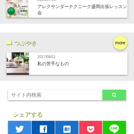
アレクサンダーテクニーク盛岡出張レッスン
会
つぶやき
more
2017/08/11
私の苦手なもの
シェアする
line
twitter
facebook
hatenabookmark