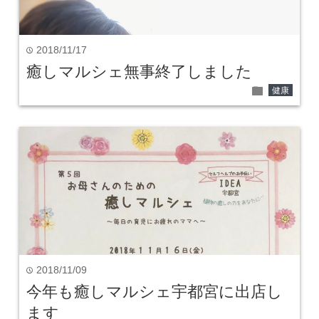
2018/11/17
time
癒しマルシェ無事終了しました
folder
健康
2018/11/09
time
今年も癒しマルシェ宇都宮に出店し
ます