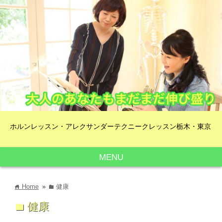
ホルンレッスン・アレクサンダーテクニークレッスン栃木・東京
MENU
Home
»
健康
home
folder
健康
folder